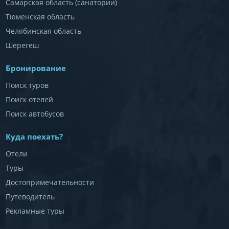
Самарская область (санатории)
Тюменская область
Челябинская область
Шерегеш
Бронирование
Поиск туров
Поиск отелей
Поиск автобусов
Куда поехать?
Отели
Туры
Достопримечательности
Путеводитель
Рекламные туры