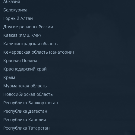
Абхазия
Белокуриха
Горный Алтай
Другие регионы России
Кавказ (КМВ, КЧР)
Калининградская область
Кемеровская область (санатории)
Красная Поляна
Краснодарский край
Крым
Мурманская область
Новосибирская область
Республика Башкортостан
Республика Дагестан
Республика Карелия
Республика Татарстан