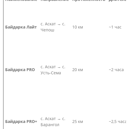
с. Аскат → с.
Байдарка Лайт
10 км
~1 час
Чепош
с. Аскат → с.
Байдарка PRO
20 км
~2 часа
Усть-Сема
с. Аскат → с.
Байдарка PRO+
25 км
~2,5 часа
Барангол