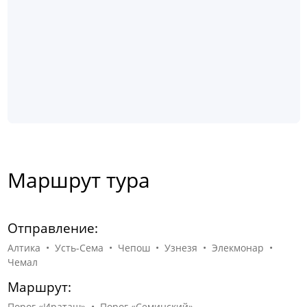
Маршрут тура
Отправление:
Алтика • Усть-Сема • Чепош • Узнезя • Элекмонар •
Чемал
Маршрут:
Порог «Ираташ» • Порог «Семинский»