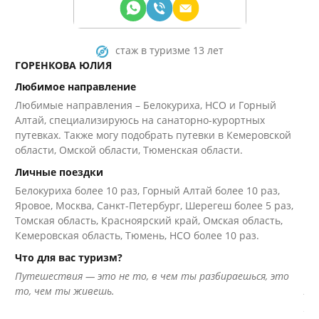
стаж в туризме 13 лет
ГОРЕНКОВА ЮЛИЯ
АЛ
Любимое направление
Лю
Любимые направления – Белокуриха, НСО и Горный
Го
Алтай, специализируюсь на санаторно-курортных
Ли
путевках. Также могу подобрать путевки в Кемеровской
Ре
области, Омской области, Тюменская области.
ли
Личные поездки
Ше
Белокуриха более 10 раз, Горный Алтай более 10 раз,
Ха
Яровое, Москва, Санкт-Петербург, Шерегеш более 5 раз,
не
Томская область, Красноярский край, Омская область,
Кр
Кемеровская область, Тюмень, НСО более 10 раз.
по
Ка
Что для вас туризм?
Чт
Путешествия — это не то, в чем ты разбираешься, это
то, чем ты живешь.
Лю
ра