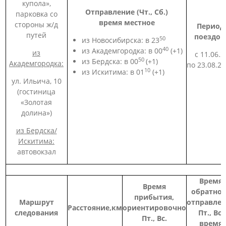
купола»,
Отправление (Чт., Сб.)
парковка со
время местное
стороны ж/д
Период
путей
поездок
50
из Новосибирска: в 23
40
из Академгородка: в 00
(+1)
из
с 11.06.2
50
из Бердска: в 00
(+1)
Академгородка:
по 23.08.26
10
из Искитима: в 01
(+1)
ул. Ильича, 10
(гостиница
«Золотая
долина»)
из Бердска/
Искитима:
автовокзал
Время
Время
обратног
прибытия,
Маршрут
отправле
Расстояние,км
ориентировочно
следования
Пт., Вс.
Пт., Вс.
время