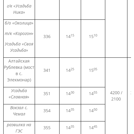
г/к «Усадьба
Ника»
б/о «Околица»
т/к «Корогон»
15
10
336
14
15
Усадьба «Своя
Усадьба»
Алтайская
Рублевка (мост
25
05
341
14
15
в с.
Элекмонар)
Усадьба
4200 /
3
30
55
351
14
14
«Славная»
2100
1
Вокзал с.
35
50
354
14
14
Чемал
развилка на
35
45
355
14
14
ГЭС