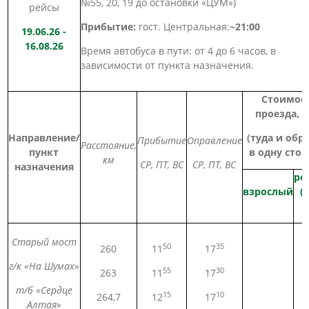
№55, 20, 19 до остановки «ЦУМ»)
рейсы
Прибытие:
гост. Центральная:
~21:00
19.06.26 -
16.08.26
Время автобуса в пути: от 4 до 6 часов, в
зависимости от пункта назначения.
Стоимос
проезда, р
Направление/
(туда и обр
Прибытие
Оправление
Расстояние,
пункт
в одну стор
км
СР, ПТ, ВС
СР, ПТ, ВС
назначения
ре
взрослый
(
Старый мост
50
35
260
11
17
г/к «На Шумах»
55
30
263
11
17
т/б «Сердце
15
10
264,7
12
17
Алтая»