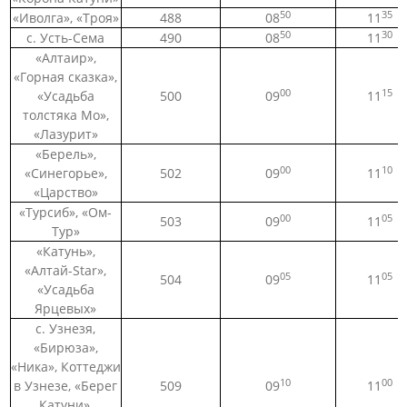
50
35
«Иволга», «Троя»
488
08
11
50
30
с. Усть-Сема
490
08
11
«Алтаир»,
«Горная сказка»,
00
15
«Усадьба
500
09
11
толстяка Мо»,
«Лазурит»
«Берель»,
00
10
«Синегорье»,
502
09
11
«Царство»
«Турсиб», «Ом-
00
05
503
09
11
Тур»
«Катунь»,
«Алтай-Star»,
05
05
504
09
11
«Усадьба
Ярцевых»
с. Узнезя,
«Бирюза»,
«Ника», Коттеджи
10
00
в Узнезе, «Берег
509
09
11
Катуни»,