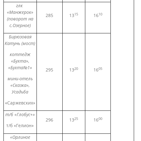
глк
«Манжерок»
15
10
285
13
16
(поворот на
с.Озерное)
Бирюзовая
Катунь (мост)
коттедж
«Бухта»,
«Бухта№1»
20
05
295
13
16
мини-отель
«Сказка»,
Усадьба
«Саржевских»
т/б «Глобус+»
25
00
296
13
16
т/б «Гелион»
«Орлиное