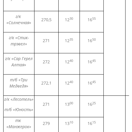
г/к
30
55
270,5
12
16
«Солнечная»
г/к «Стик-
35
50
271
12
16
трэвел»
г/к «Сар Герел
40
45
272
12
16
Алтая»
т/б «Три
40
45
272,1
12
16
Медведя»
г/к «Лесотель»
00
25
271
13
16
т/б «Юность»
тк
10
15
279
13
16
«Манжерок»