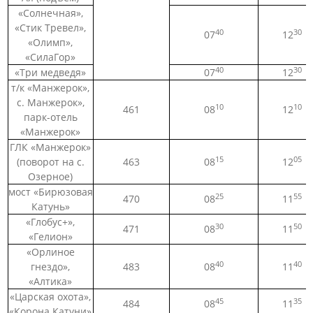
«Солнечная»,
«Стик Тревел»,
40
30
07
12
«Олимп»,
«СилаГор»
40
30
«Три медведя»
07
12
т/к «Манжерок»,
с. Манжерок»,
10
10
461
08
12
парк-отель
«Манжерок»
ГЛК «Манжерок»
15
05
(поворот на с.
463
08
12
Озерное)
мост «Бирюзовая
25
55
470
08
11
Катунь»
«Глобус+»,
30
50
471
08
11
«Гелион»
«Орлиное
40
40
гнездо»,
483
08
11
«Алтика»
«Царская охота»,
45
35
484
08
11
«Корона Катуни»