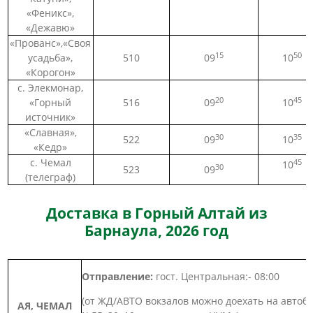
«Феникс»,
«Дежавю»
«Прованс»,«Своя
15
50
усадьба»,
510
09
10
«Корогон»
с. Элекмонар,
20
45
«Горный
516
09
10
источник»
«Славная»,
30
35
522
09
10
«Кедр»
с. Чемал
45
10
30
523
09
(телеграф)
Доставка в Горный Алтай из
Барнаула, 2026 год
Отправление:
гост. Центральная:- 08:00
(от ЖД/АВТО вокзалов можно доехать на автобу
АЯ, ЧЕМАЛ