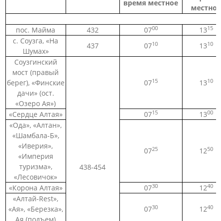
время местное
местное
00
15
пос. Майма
432
07
13
с. Соузга, «На
10
10
437
07
13
Шумах»
Соузгинский
мост (правый
15
10
берег), «Финские
07
13
дачи» (ост.
«Озеро Ая»)
15
00
«Сердце Алтая»
07
13
«Ода», «Алтан»,
«Шамбала-Б»,
«Иверия»,
25
50
07
12
«Империя
туризма»,
438-454
«Лесовичок»
30
40
«Корона Алтая»
07
12
«Алтай-Rest»,
30
40
«Ая», «Березка»,
07
12
Ая (подъем)