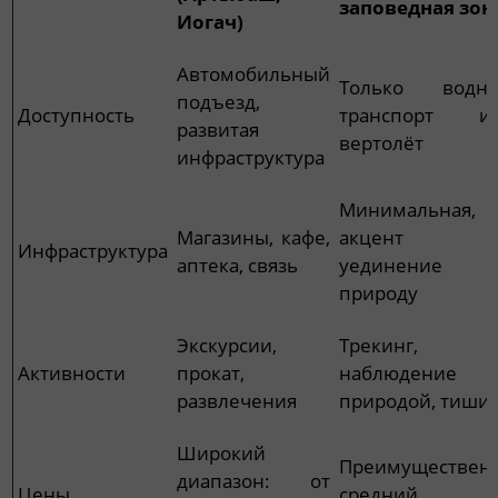
заповедная зон
Иогач)
Автомобильный
Только водн
подъезд,
Доступность
транспорт и
развитая
вертолёт
инфраструктура
Минимальная,
Магазины, кафе,
акцент н
Инфраструктура
аптека, связь
уединение
природу
Экскурсии,
Трекинг,
Активности
прокат,
наблюдение 
развлечения
природой, тиши
Широкий
Преимуществен
диапазон: от
Цены
средний 