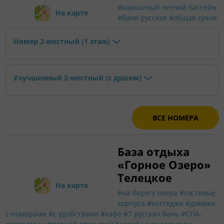
#каркасный летний бассейн
На карте
#баня русская
#общая кухня
Номер 2-местный (1 этаж)
Улучшенный 2-местный (с душем)
ВСЕ НОМЕРА
База отдыха
«Горное Озеро»
Телецкое
На карте
#на берегу озера
#гостевые
корпуса
#коттеджи
#домики
с номерами
#с удобствами
#кафе
#7 русских бань
#СПА-