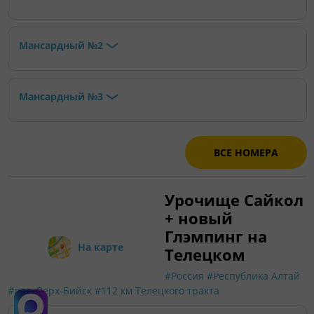
Мансардный №2
Мансардный №3
ВСЕ НОМЕРА
Урочище Сайкол
+ новый
Глэмпинг на
На карте
Телецком
#Россия
#Республика Алтай
#пос. Верх-Бийск
#112 км Телецкого тракта