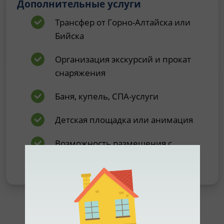
Дополнительные услуги
Трансфер от Горно-Алтайска или
Бийска
Организация экскурсий и прокат
снаряжения
Баня, купель, СПА-услуги
Детская площадка или анимация
Возможность размещения с
животными
Что выбрать