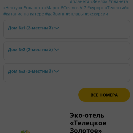
#планета «Земля»
#планета
«Нептун»
#планета «Марс»
#Cosmos V-7
#курорт «Телецкий»
#катание на катере
#дайвинг
#сплавы
#экскурсии
Дом №1 (2-местный)
Дом №2 (2-местный)
Дом №3 (2-местный)
ВСЕ НОМЕРА
Эко-отель
«Телецкое
Золотое»