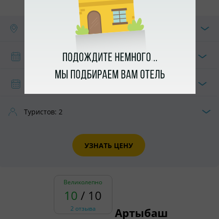
Где?
Туристов:
2
УЗНАТЬ ЦЕНУ
Великолепно
10
/ 10
2 отзыва
Артыбаш