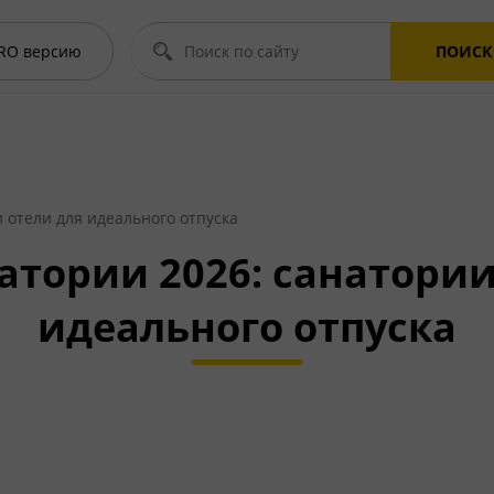
RO
версию
ПОИСК
 отели для идеального отпуска
атории 2026: санатории
идеального отпуска