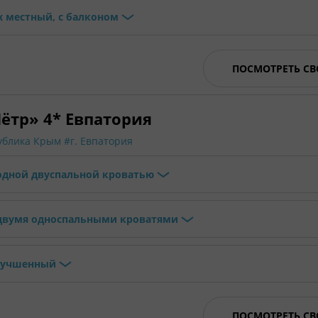
х местный, с балконом
ПОСМОТРЕТЬ С
ётр» 4* Евпатория
ублика Крым
#г. Евпатория
 одной двуспальной кроватью
 двумя односпальными кроватями
улучшенный
ПОСМОТРЕТЬ С