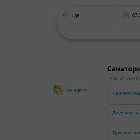
Где?
Санатор
#Россия
#Респ
На карте
Одноместны
Двухместны
Трёхместны