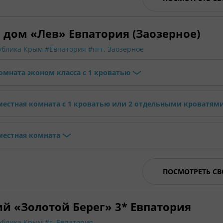
 дом «Лев» Евпатория (Заозерное)
ублика Крым
#Евпатория
#пгт. Заозерное
омната эконом класса с 1 кроватью
местная комната с 1 кроватью или 2 отдельными кроватям
местная комната
ПОСМОТРЕТЬ С
й «Золотой Берег» 3* Евпатория
ублика Крым
#г. Евпатория