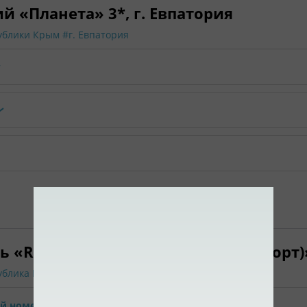
й «Планета» 3*, г. Евпатория
ублики Крым
#г. Евпатория
ь «Ribera Resort & SPA (Рибера Резорт
ублика Крым
#г. Евпатория
ый номер