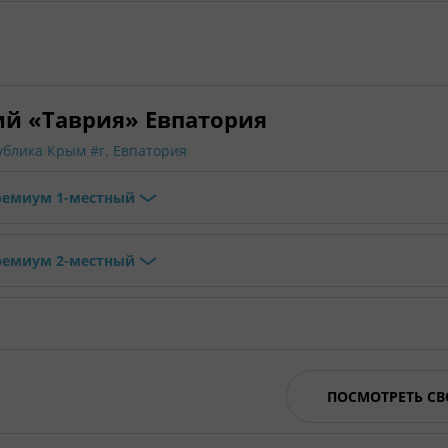
ий «Таврия» Евпатория
ублика Крым
#г. Евпатория
ремиум 1-местный
ремиум 2-местный
ПОСМОТРЕТЬ С