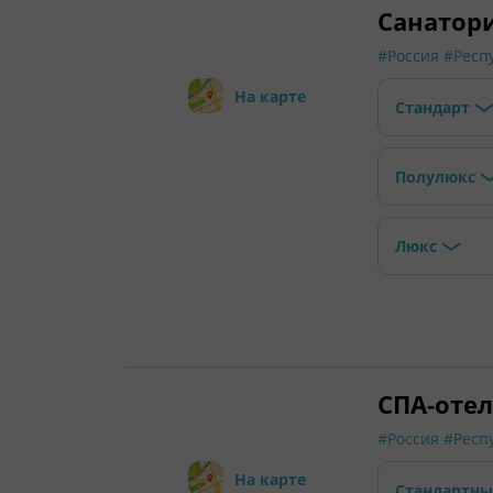
Санатори
#Россия
#Респ
На карте
Стандарт
Полулюкс
Люкс
СПА-отел
#Россия
#Респ
На карте
Стандартн