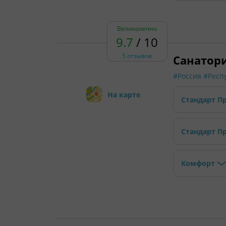
Великолепно
9.7
/ 10
5 отзывов
Санатор
#Россия
#Респ
На карте
Стандарт П
Стандарт П
Комфорт