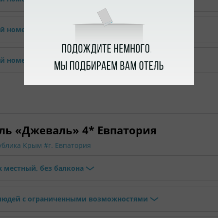
ый номер Эконом
й номер Твин
ль «Джеваль» 4* Евпатория
ублика Крым
#г. Евпатория
х местный, без балкона
людей с ограниченными возможностями