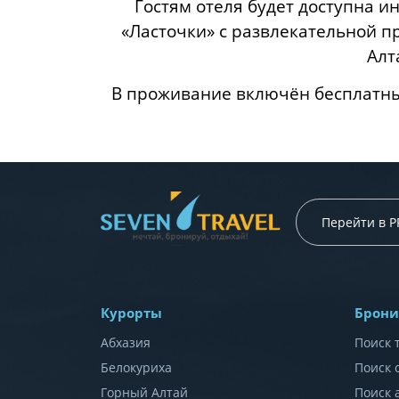
Гостям отеля будет доступна ин
«Ласточки» с развлекательной п
Алт
В проживание включён бесплатны
Перейти в 
Курорты
Брони
Абхазия
Поиск 
Белокуриха
Поиск 
Горный Алтай
Поиск 