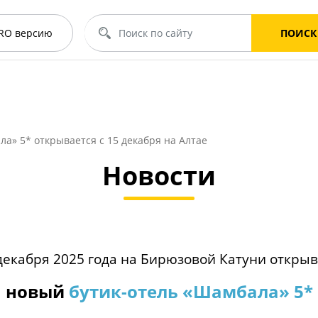
RO
версию
ПОИСК
а» 5* открывается с 15 декабря на Алтае
Новости
декабря 2025 года на Бирюзовой Катуни откры
новый
бутик-отель «Шамбала» 5*