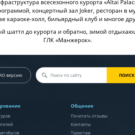
фраструктура всесезонного курорта «Altai Pala
рограммой, концертный зал Joker, ресторан в м
ае караоке-холл, бильярдный клуб и многое дру
й шаттл до курорта и обратно, зимой отдыхаю
ГЛК «Манжерок».
PRO версию
ПОИСК
рование
Общение
туров
Почитать отзывы
отелей
Контакты
автобусов
Туристам