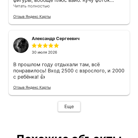
фигуры, вообще плюс вайб. Кучу фоток
можно сделать. Меню радует
Читать полностью
разнообразием — есть из чего выбрать, и
Отзыв Яндекс Карты
всё действительно вкусно. Персонал
вежливый и отзывчивый. С удовольствием
приеду ещё
Александр Сергеевич
30 июля 2026
В прошлом году отдыхали там, всё
понравилось! Вход 2500 с взрослого, и 2000
с ребёнка! 👍
Отзыв Яндекс Карты
Еще