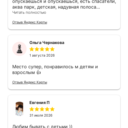
опускаешься и опускаешься, есть спасатели,
аква парк, детская, надувная полоса
препятствий, есть также сауна, там есть
Читать полностью
лежаки где можно загорать зонтики, в
Отзыв Яндекс Карты
общем всё отлично 👌 рекомендую 👍
Ольга Чернакова
1 августа 2026
Место супер, понравилось м детям и
взрослым 👍
Отзыв Яндекс Карты
Евгения П
31 июля 2026
Любим бывать с детьми ))