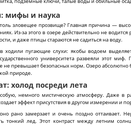
итка, подземные ключи, талые воды и обильные оса
: мифы и наука
толь зловещее прозвище? Главная причина — высо
ях. Из-за этого в озере действительно не водится 
сти, и даже птицы стараются не садиться на воду.
в ходили пугающие слухи: якобы водоем выделяет
сударственного университета развеяли этот миф.
де не превышает безопасных норм. Озеро абсолютно б
кой природе.
: холод посреди лета
собую, немного мистическую атмосферу. Даже в р
оздает эффект присутствия в другом измерении и по
оно рано замерзает и очень поздно оттаивает. Не
ь тонкий лед. Этот контраст между летним солн