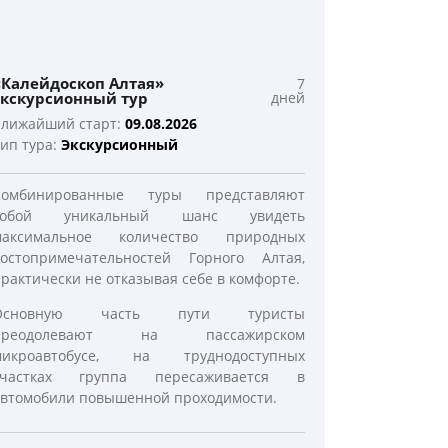
«Калейдоскоп Алтая»
«Золотое 
7
экскурсионный тур
дней
Ближайший 
лижайший старт:
09.08.2026
Тип тура:
А
ип тура:
Экскурсионный
Этот маршр
Комбинированные туры представляют
восемь дн
собой уникальный шанс увидеть
всей своей 
максимальное количество природных
В програм
достопримечательностей Горного Алтая,
интересные
рактически не отказывая себе в комфорте.
Ущелье А
Основную часть пути туристы
белизной
преодолевают на пассажирском
пейзажи 
микроавтобусе, на труднодоступных
побывать
участках группа пересаживается в
называемой
втомобили повышенной проходимости.