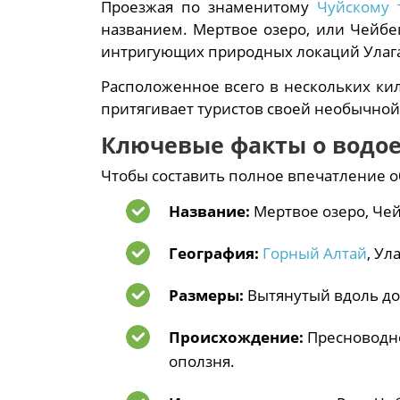
Проезжая по знаменитому
Чуйскому 
названием. Мертвое озеро, или Чейбек
интригующих природных локаций Улага
Расположенное всего в нескольких к
притягивает туристов своей необычной
Ключевые факты о водо
Чтобы составить полное впечатление о
Название:
Мертвое озеро, Чей
География:
Горный Алтай
, Ул
Размеры:
Вытянутый вдоль дор
Происхождение:
Пресноводно
оползня.