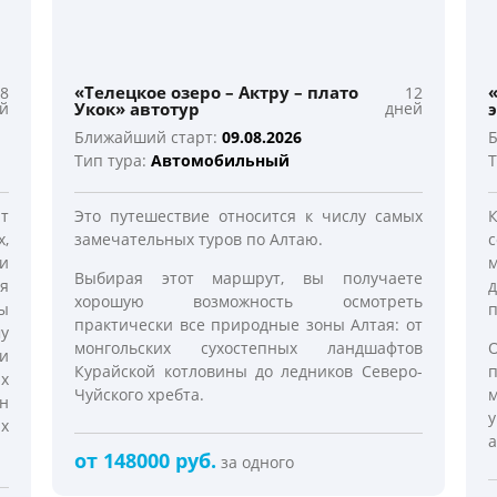
«Телецкое озеро – Актру – плато
8
12
й
Укок» автотур
дней
Ближайший старт:
09.08.2026
Б
Тип тура:
Автомобильный
Т
т
Это путешествие относится к числу самых
,
замечательных туров по Алтаю.
 и
Выбирая этот маршрут, вы получаете
ся
хорошую возможность осмотреть
ы
п
практически все природные зоны Алтая: от
у
монгольских сухостепных ландшафтов
и
Курайской котловины до ледников Северо-
х
Чуйского хребта.
н
их
а
от 148000 руб.
за одного