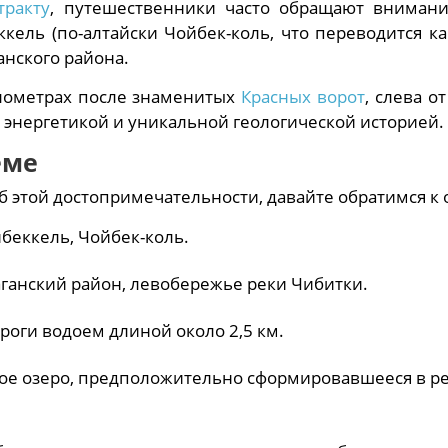
тракту
, путешественники часто обращают вниман
кель (по-алтайски Чойбек-коль, что переводится ка
нского района.
илометрах после знаменитых
Красных ворот
, слева о
 энергетикой и уникальной геологической историей.
еме
б этой достопримечательности, давайте обратимся к
беккель, Чойбек-коль.
аганский район, левобережье реки Чибитки.
оги водоем длиной около 2,5 км.
е озеро, предположительно сформировавшееся в рез