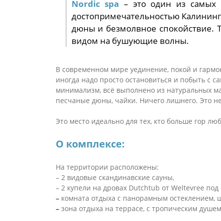
Nordic spa
– это один из самых 
достопримечательностью Калинингр
дюны и безмолвное спокойствие. Т
видом на бушующие волны.
В современном мире уединение, покой и гармон
иногда надо просто остановиться и побыть с са
минимализм, всё выполнено из натуральных мате
песчаные дюны, чайки. Ничего лишнего. Это не
Это место идеально для тех, кто больше гор лю
O комплексе:
На территории расположены:
– 2 видовые скандинавские сауны,
– 2 купели на дровах Dutchtub от Weltevree по
–
комната отдыха с панорамным остеклением, 
–
зона отдыха на террасе, с тропическим душе