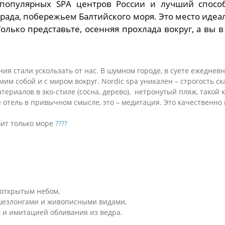
популярных SPA центров России и лучший способ
ада, побережьем Балтийского моря. Это место идеа
олько представьте, осенняя прохлада вокруг, а вы 
ия стали ускользать от нас. В шумном городе, в суете ежедне
мим собой и с миром вокруг. Nordic spa уникален – строгость с
риалов в эко-стиле (сосна, дерево), нетронутый пляж, такой к
 отель в привычном смысле, это – медитация. Это качественно 
бит только море
????
д открытым небом,
шезлонгами и живописными видами,
м и имитацией обливания из ведра.