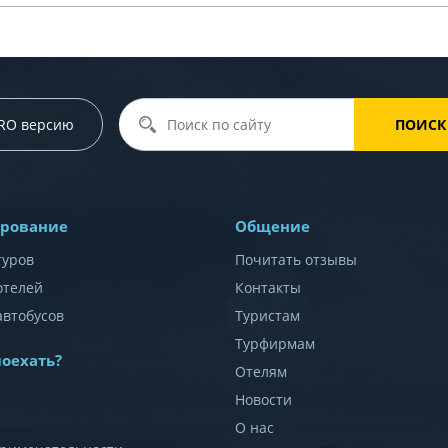
PRO версию
ПОИСК
рование
Общение
туров
Почитать отзывы
отелей
Контакты
автобусов
Туристам
Турфирмам
поехать?
Отелям
Новости
О нас