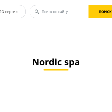
RO
версию
ПОИСК
Nordic spa