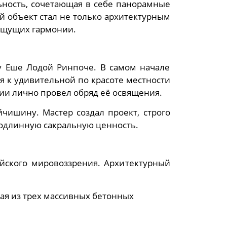
ность, сочетающая в себе панорамные
 объект стал не только архитектурным
 ищущих гармонии.
у Еше Лодой Ринпоче. В самом начале
ия к удивительной по красоте местности
ии лично провел обряд её освящения.
чишину. Мастер создал проект, строго
подлинную сакральную ценность.
йского мировоззрения. Архитектурный
тая из трех массивных бетонных