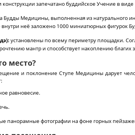
 конструкции запечатано буддийское Учение в вид
а Будды Медицины, выполненная из натурального ин
то внутри неё заложено 1000 миниатюрных фигурок Бу
дэ):
установлены по всему периметру площадки. Сог
рочтению мантр и способствует накоплению благих з
то место?
ещение и поклонение Ступе Медицины дарует челов
:
ное равновесие.
ечь.
ные панорамные фотографии на фоне горных пейзажей