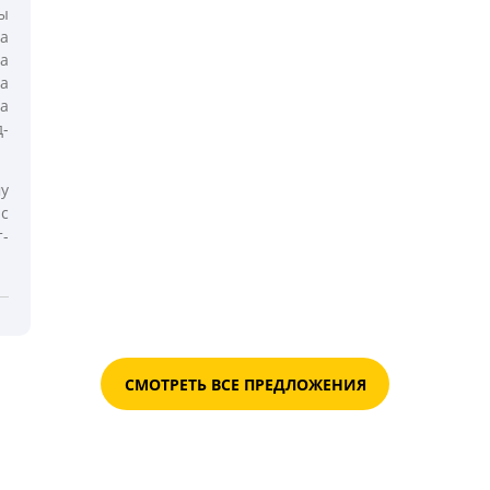
ы
та
а
а
а
-
му
с
т-
СМОТРЕТЬ ВСЕ ПРЕДЛОЖЕНИЯ