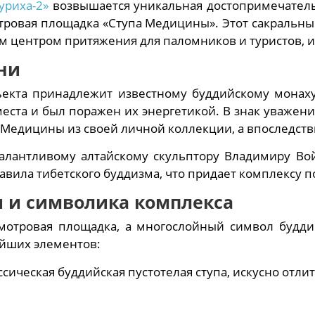
уриха-2»
возвышается уникальная достопримечатель
тровая площадка «Ступа Медицины». Этот сакральный
ым центром притяжения для паломников и туристов,
ни
бъекта принадлежит известному буддийскому монах
места и был поражен их энергетикой. В знак уважен
 Медицины из своей личной коллекции, а впоследств
алантливому алтайскому скульптору Владимиру Вой
авила тибетского буддизма, что придает комплексу 
 и символика комплекса
мотровая площадка, а многослойный символ будди
йших элементов:
сическая буддийская пустотелая ступа, искусно отли