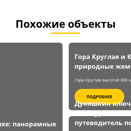
Похожие объекты
Гора Круглая и
природные жем
Гора Круглая высотой 800 м
ПОДРОБНЕЕ
Дуняшкин ключ
Белокурихе:
путеводитель п
ихе: панорамные