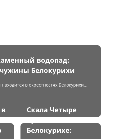
 Каменный водопад:
чужины Белокурихи
 находится в окрестностях Белокурихи...
 в
Скала Четыре
Брата в
о
Белокурихе: