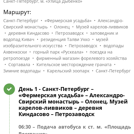
Санкт-Петербург, м. «Улица Дыбенко»
Маршрут:
Санкт-Петербург • «Фермерская усадьба» • Александро-
Свирский монастырь • Олонец • Музей карелов-ливвиков
• деревня Киндасово • Петрозаводск • заповедник и
водопад Кивач • резиденция Талви Укко • музей
изобразительного искусства • Петрозаводск • водопады
Ахвенкоски • горный парк «Рускеала» • поездка на
ретропоезде • фирменный магазин форелевого хозяйства
• Сортавала • Кительское месторождение граната •
Зимние водопады • Карельский зоопарк • Санкт-Петербург
День 1
- Санкт-Петербург –
«Фермерская усадьба» – Александро-
Свирский монастырь – Олонец. Музей
карелов-ливвиков – деревня
Киндасово – Петрозаводск
06:30 – Подача автобуса к ст. м. «Площадь