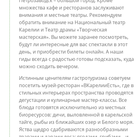
Петрозаводск – большой город. Кроме
множества кафе и ресторанов заслуживают
внимания и местные театры. Рекомендуем
обратить внимание на Национальный театр
Карелии и Театр драмы «Творческая
мастерская». Вы можете заранее посмотреть,
будут ли интересные для вас спектакли в этот
день, и приобрести билеты онлайн. А наши
гиды всегда с радостью готовы подсказать, куда
можно сходить вечером.
Истинным ценителям гастротуризма советуем
посетить музей-ресторан «ВКарелииЕсть», где в
стильных интерьерах пространства проводятся
дегустации и кулинарные мастер-классы. Все
блюда готовятся исключительно из местных
биоресурсов: дичи, выловленной в карельской
тайге, рыбы из ближайших озер и Белого моря.
Яства щедро сдабриваются разнообразными
травами и дарами леса: ягодами, грибами – и