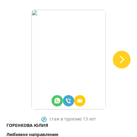
стаж в туризме 13 лет
ГОРЕНКОВА ЮЛИЯ
АЛ
Любимое направление
Лю