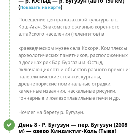
— р. Юстыд — р. Бугузун (авто 150 км)
(
)
Показать на карте
Посещение центра казахской культуры в с.
Кош-Агач. Знакомство с жизнью коренного
алтайского населения (теленгитов) в
краеведческом музее села Кокоря. Комплексы
археологических памятников, расположенных
в долинах рек Бар-Бургазы и Юстыд,
включающих сотни объектов разного времени:
палеолитические стоянки, курганы,
древнетюркские поминальные оградки,
каменные изваяния, наскальные рисунки,
гончарные и железоплавильные печи и др.
Ночлег на берегу р. Бугузун.
День 8
- Р. Бугузун — пер. Бугузун (2608
м) — озеро Хиндиктиг-Коль (Тыва)