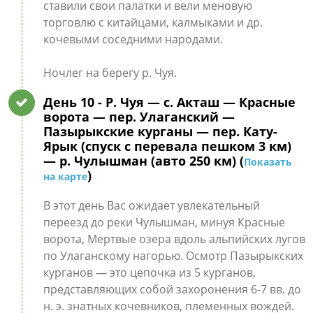
ставили свои палатки и вели меновую
торговлю с китайцами, калмыками и др.
кочевыми соседними народами.
Ночлег на берегу р. Чуя.
День 10
- Р. Чуя — с. Акташ — Красные
ворота — пер. Улаганский —
Пазырыкские курганы — пер. Кату-
Ярык (спуск с перевала пешком 3 км)
— р. Чулышман (авто 250 км) (
Показать
)
на карте
В этот день Вас ожидает увлекательный
переезд до реки Чулышман, минуя Красные
ворота, Мертвые озера вдоль альпийских лугов
по Улаганскому нагорью. Осмотр Пазырыкских
курганов — это цепочка из 5 курганов,
представляющих собой захоронения 6-7 вв. до
н. э. знатных кочевников, племенных вождей.