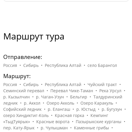
Маршрут тура
Отправление:
Россия • Сибирь • Республика Алтай • село Барангол
Маршрут:
Россия • Сибирь • Республика Алтай • Чуйский тракт •
Семинский перевал • Перевал Чике-Таман • Река Урсул •
р. Кызылчин • р. Чаган-Узун • Бельтир • Талдуринский
ледник • р. Аккол • Озеро Акколь • Озеро Каракуль •
Софийский ледник • р. Елангаш • р. Юстыд • р. Бугузун •
озеро Хиндиктиг-Коль • Красная горка • Кемпинг
«ТыдТуярык» • Красные ворота • Пазырыкские курганы •
пер. Кату-Ярык • р. Чулышман • Каменные грибы •