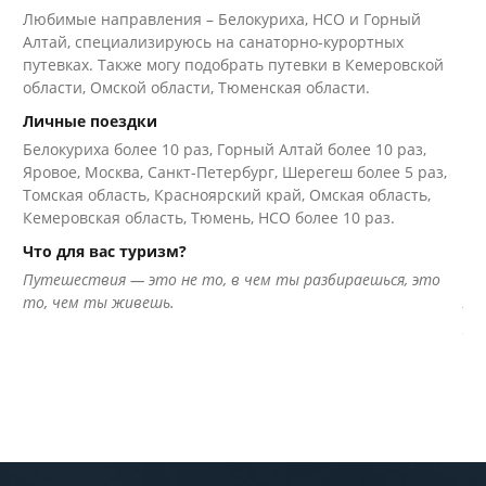
Любимые направления – Белокуриха, НСО и Горный
Го
Алтай, специализируюсь на санаторно-курортных
Ли
путевках. Также могу подобрать путевки в Кемеровской
Ре
области, Омской области, Тюменская области.
ли
Личные поездки
Ше
Белокуриха более 10 раз, Горный Алтай более 10 раз,
Ха
Яровое, Москва, Санкт-Петербург, Шерегеш более 5 раз,
не
Томская область, Красноярский край, Омская область,
Кр
Кемеровская область, Тюмень, НСО более 10 раз.
по
Ка
Что для вас туризм?
Чт
Путешествия — это не то, в чем ты разбираешься, это
то, чем ты живешь.
Лю
ра
от