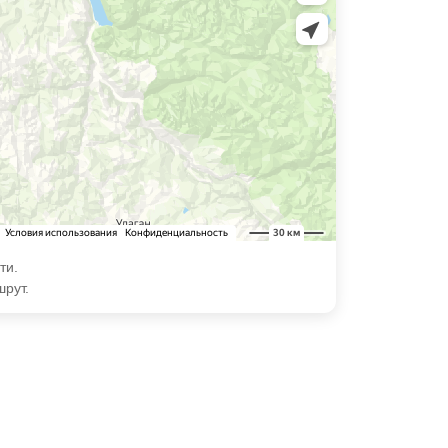
ти.
шрут.