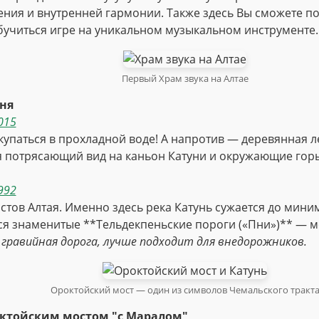
ения и внутренней гармонии. Также здесь Вы сможете п
обучиться игре на уникальном музыкальном инструменте.
Первый Храм звука на Алтае
ня
015
купаться в прохладной воде! А напротив — деревянная 
я потрясающий вид на каньон Катуни и окружающие гор
992
тов Алтая. Именно здесь река Катунь сужается до мини
тся знаменитые **Тельдекпеньские пороги («Пни»)** — 
 гравийная дорога, лучше подходит для внедорожников.
Ороктойский мост — один из символов Чемальского тракт
ктойским мостом "с Маралом"