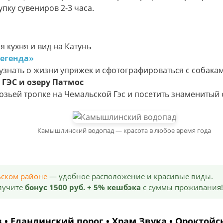
пку сувениров 2-3 часа.
кухня и вид на Катунь
егенда»
узнать о жизни упряжек и сфотографироваться с собакам
 ГЭС и озеру Патмос
озьей тропке на Чемальской Гэс и посетить знаменитый 
Камышлинский водопад — красота в любое время года
ьском районе
— удобное расположение и красивые виды.
лучите
бонус 1500 руб. + 5% кешбэка
с суммы проживания!
 • Еландинский порог • Храм Звука • Ороктой