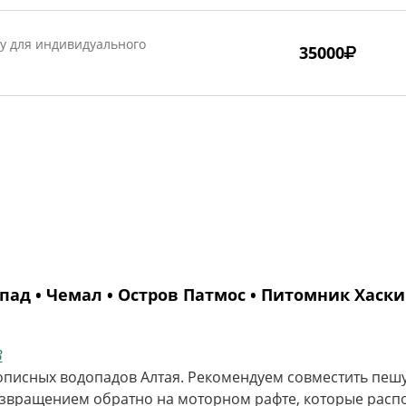
ку для индивидуального
35000
ад • Чемал • Остров Патмос • Питомник Хаски
3
описных водопадов Алтая. Рекомендуем совместить пешу
возвращением обратно на моторном рафте, которые распо