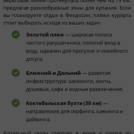
Береговая линия протянулась более чем на 15 км,
предлагая разнообразные зоны для купания. Если
вы планируете отдых в Феодосии, пляжи курорта
стоит выбирать исходя из ваших задач:
Золотой пляж
— широкая полоса
чистого ракушечника, пологий вход в
воду, идеален для прогулок и семейного
досуга;
Ближний и Дальний
— развитая
инфраструктура: шезлонги, зонты,
душевые, кафе и водные развлечения;
Коктебельская бухта (30 км)
—
направление для серфинга, каякинга и
дайвинга.
Купальный сезон стартует в июне и длится до