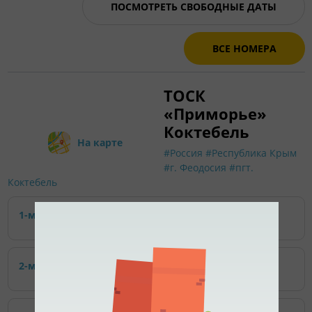
ПОСМОТРЕТЬ СВОБОДНЫЕ ДАТЫ
ВСЕ НОМЕРА
ТОСК
«Приморье»
Коктебель
На карте
#Россия
#Республика Крым
#г. Феодосия
#пгт.
Коктебель
1-местный | Корпус №1
2-местный | Корпус №1