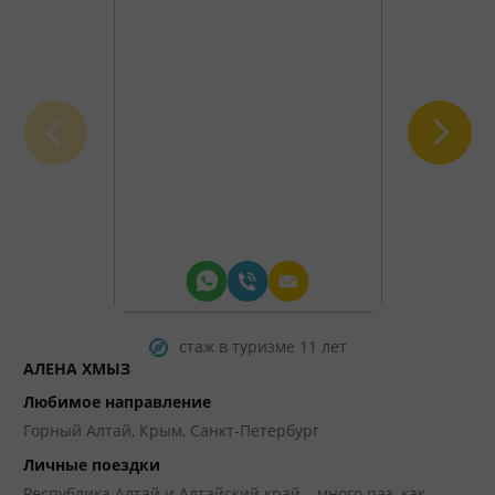
стаж в туризме 11 лет
АЛЕНА ХМЫЗ
ЧЕ
Любимое направление
Лю
Горный Алтай, Крым, Санкт-Петербург
Лю
на
Личные поездки
ре
Республика Алтай и Алтайский край – много раз, как