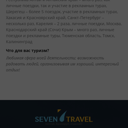
Ли
личные поездки, так и участие в рекламных турах,
Шерегеш – более 5 поездок, участие в рекламных турах,
Го
Хакасия и Красноярский край, Санкт-Петербург –
го
несколько раз, Карелия – 2 раза, личные поездки, Москва,
Са
Краснодарский край (Сочи) Крым – много раз, личные
во
поездки и рекламные туры, Тюменская область, Томск,
Чт
Калининград
Ту
Что для вас туризм?
10
Любимая сфера моей деятельности; возможность
уд
радовать людей, организовывая им хороший, интересный
отдых!