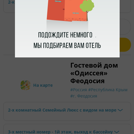
2-комнатный | Корпус №1
ПОСМОТРЕТЬ СВОБОДНЫЕ ДАТЫ
ВСЕ НОМЕРА
Гостевой дом
«Одиссея»
Феодосия
На карте
#Россия
#Республика Крым
#г. Феодосия
2-х комнатный Семейный Люкс с видом на море
3-х местный номер - 1й этаж, выход к бассейну