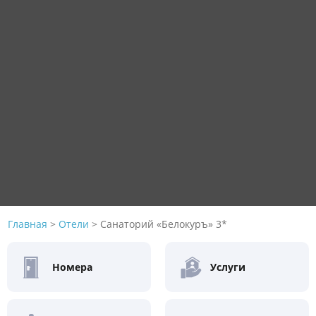
Главная
>
Отели
>
Санаторий «Белокуръ» 3*
Номера
Услуги