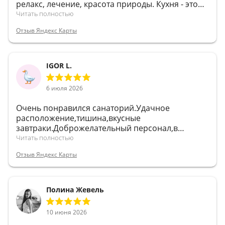
релакс, лечение, красота природы. Кухня - это
отдельное кулинарное искусство, спасибо
Читать полностью
поварам и работникам ресторана. Очень
Отзыв Яндекс Карты
рекомендую жителям Европейской части
России - здесь меньше туристов, а погода
аналогичная , как на юге России.
IGOR L.
6 июля 2026
Очень понравился санаторий.Удачное
расположение,тишина,вкусные
завтраки.Доброжелательный персонал,в
бассейне вода теплая ,чистая. Территория не
Читать полностью
большая, но ухоженная,красивая.Понравилась
Отзыв Яндекс Карты
беседочка,на камнях,на речушке.Понравилось
всё.Очень приятное место,всему коллективу
спасибо за создание уюта, и безмятежного
отдыха.
Полина Жевель
10 июня 2026