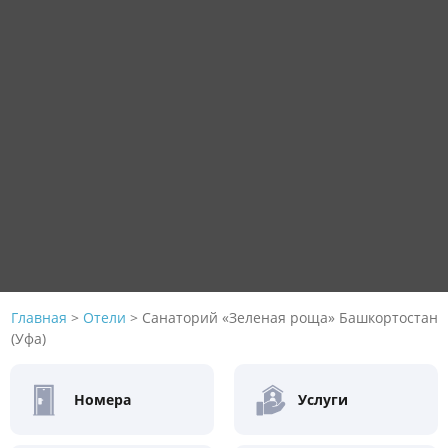
Главная
>
Отели
>
Санаторий «Зеленая роща» Башкортостан
(Уфа)
Номера
Услуги