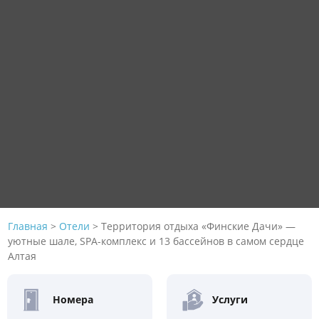
Главная
>
Отели
>
Территория отдыха «Финские Дачи» —
уютные шале, SPA-комплекс и 13 бассейнов в самом сердце
Алтая
Номера
Услуги