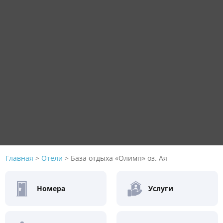
Главная
>
Отели
>
База отдыха «Олимп» оз. Ая
Номера
Услуги